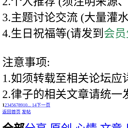
2.个人推荐 (须注明来源、
3.主题讨论交流 (大量灌水
4.生日祝福等(请发到
会员
注意事项:
1.如须转载至相关论坛应
2.律子的相关文章请统一发到
1
2
3
4
5
6
7
8
9
10
... 14
下一页
返回首页
发帖