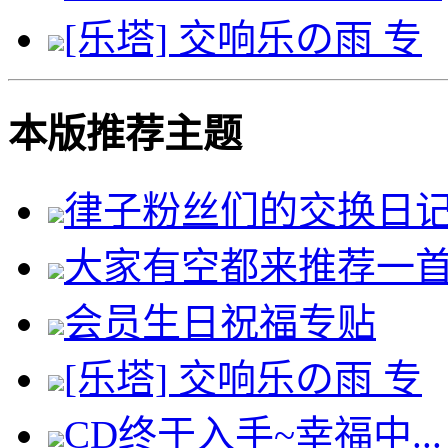
[乐塔] 交响乐の雨 专
本版推荐主题
律子粉丝们的交换日
大家有空都来推荐一
会员生日祝福专贴
[乐塔] 交响乐の雨 专
CD终于入手~幸福中...