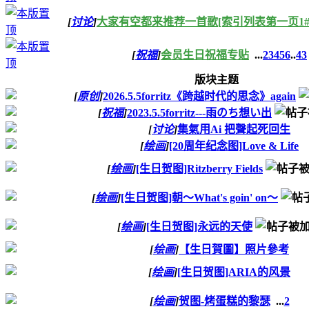
[
讨论
]
大家有空都来推荐一首歌[索引列表第一页1#
[
祝福
]
会员生日祝福专贴
...
2
3
4
5
6
..
43
版块主题
[
原创
]
2026.5.5forritz《跨越时代的思念》again
[
祝福
]
2023.5.5forritz---雨のち想い出
[
讨论
]
集氣用Ai 把聲起死回生
[
绘画
]
[20周年纪念图]Love & Life
[
绘画
]
[生日贺图]Ritzberry Fields
[
绘画
]
[生日贺图]朝～What's goin' on～
[
绘画
]
[生日贺图]永远的天使
[
绘画
]
【生日賀圖】照片參考
[
绘画
]
[生日贺图]ARIA的风景
[
绘画
]
贺图-烤蛋糕的黎瑟
...
2