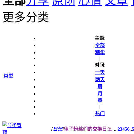
全部
分享
原创
心情
文章
更多分类
主题:
全部
精华
|
时间:
一天
类型
两天
周
月
季
|
热门
[
日记
]
律子粉丝们的交换日记
...
2
3
4
5
6
..