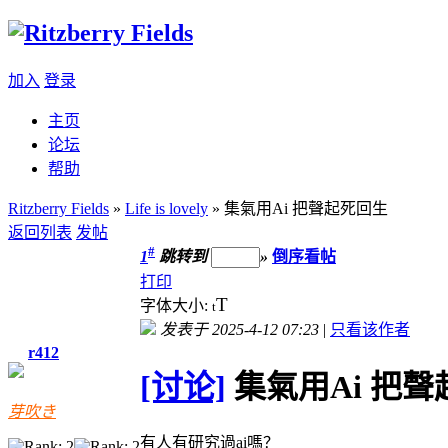
加入
登录
主页
论坛
帮助
Ritzberry Fields
»
Life is lovely
» 集氣用Ai 把聲起死回生
返回列表
发帖
#
1
跳转到
»
倒序看帖
打印
T
字体大小:
t
发表于 2025-4-12 07:23
|
只看该作者
r412
[讨论]
集氣用Ai 把
芽吹き
有人有研究過ai嗎？