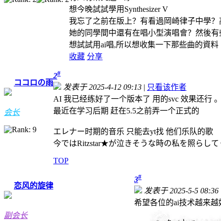
想今晚試試學用Synthesizer V
我忘了之前在版上？有看過岡崎律子中學？
她的同學間中還有在唱小型演唱會？然後有
想試試用ai唱,所以想收集一下那些曲的資料
收藏
分享
#
2
ココロの雨
发表于 2025-4-12 09:13
|
只看该作者
AI 我已经练好了一个版本了 用的svc 效果还行
最近在学习后期 赶在5.5之前弄一个正式的
会长
エレナー时期的音乐 只能去yt找 他们乐队的歌
今ではRitzstar★が泣きそうな時の私を照らし
TOP
#
3
恋风的旋律
发表于 2025-5-5 08:36
希望各位的ai技术越来越
副会长