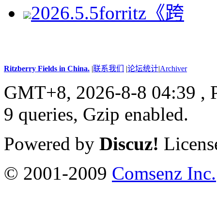
2026.5.5forritz《跨
Ritzberry Fields in China.
|
联系我们
|
论坛统计
|
Archiver
GMT+8, 2026-8-8 04:39 ,
9 queries, Gzip enabled
.
Powered by
Discuz!
Licens
© 2001-2009
Comsenz Inc.