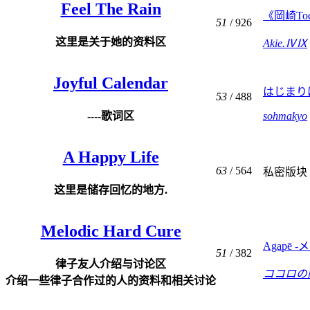
Feel The Rain
《岡崎Tod
51
/ 926
这里是关于她的资料区
Akie.ⅣⅨ
Joyful Calendar
はじまり
53
/ 488
----歌词区
sohmakyo
A Happy Life
63
/ 564
私密版块
这里是储存回忆的地方.
Melodic Hard Cure
Agapē 
51
/ 382
律子友人介绍与讨论区
ココロの
介绍一些律子合作过的人的资料和相关讨论