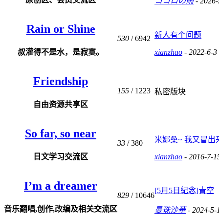
ココロの雨
- 2026-
Rain or Shine
新人有个问题
530
/ 6942
叔灌得不是水，是寂寞。
xianzhao
- 2022-6-3
Friendship
155
/ 1223
私密版块
自由资源共享区
So far, so near
米娜桑~ 我又冒出来
33
/ 380
日文学习交流区
xianzhao
- 2016-7-1
I’m a dreamer
[5月5日紀念]青空
829
/ 10646
音乐翻唱,创作,改编及相关交流区
曼珠沙華
- 2024-5-