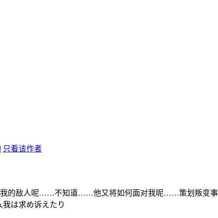
|
只看该作者
我的敌人呢……不知道……他又将如何面对我呢……策划叛变事
Essaim,我は求め诉えたり