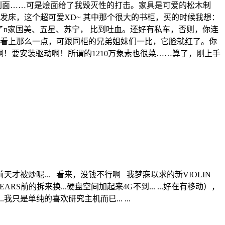
削面……可是烩面给了我毁灭性的打击。家具是可爱的松木制
发床，这个超可爱XD~ 其中那个很大的书柜，买的时候我想：
n家国美、五星、苏宁， 比到吐血。还好有私车，否则，你连
看上那么一点，可跟同柜的兄弟姐妹们一比，它脸就红了。你
啊！要安装驱动啊！所谓的1210万象素也很菜……算了，刚上手
....前天才被炒呢... 看来，没钱不行啊 我梦寐以求的新VIOLIN
前的拆来换...硬盘空间加起来4G不到... ...好在有移动），
..我只是单纯的喜欢研究主机而已... ...