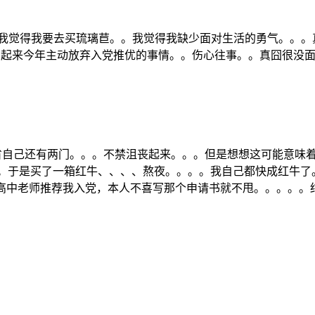
。。。我觉得我要去买琉璃苣。。我觉得我缺少面对生活的勇气。。
。想起来今年主动放弃入党推优的事情。。伤心往事。。真囧很没
唯独省自己还有两门。。。不禁沮丧起来。。。但是想想这可能意
。于是买了一箱红牛、、、、熬夜。。。。我自己都快成红牛了
。。高中老师推荐我入党，本人不喜写那个申请书就不甩。。。。