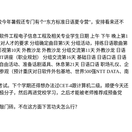
今年暑假还专门有个“东方标准
日语夏令营
”，安排看来还不
件工程电子信息工程及相关专业学生日期 上午 下午 晚上第1
T企业对人才的要求 分组确定曲目第5天 分组活动，排练日语歌曲第
视第10天 外教沙龙 外教沙龙 分组交流第11天 外教沙龙 日语
IT讲座（职业规划） 分组交流第16天 基础日语 日语口语 日语
天 自由活动、准备话剧道具、休息第21天 日语口语 职场礼仪、企
参观（预计重庆对日软件外包基地、世界500强NTT DATA、南
试。下个学期还得想办法过CET-4跟计算机二级。顺便今天还
极分子，然后再进党校学习，之后才能被老师推荐成预备党
敲门砖。不在这方面下苦功夫怎么行？