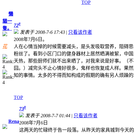
TOP
懶
貓一
#
72
隻。
发表于 2008-7-6 17:43
|
只看该作者
2008年7月6日。
花
人在心情当掉的时候需要减头，是头发吸取营养，阻碍思
粉丝了。看到小区门口的健身器材上居然晒满被絮，中国
天热，那些厨师们就不出来晒了，对我来说是好事。（不
囧。）减完头不止心情好很多，鬼样也恢复成人样。果然
知的事情。太多的不得而知构成的假期的确有另人烦躁的
TOP
#
73
发表于 2008-7-7 01:44
|
只看该作者
Rena
2008年7月6日
这两天的忙碌终于告一段落。从昨天的家具城到今天的