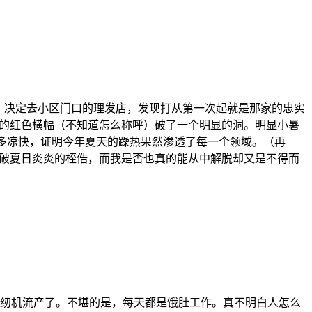
。决定去小区门口的理发店，发现打从第一次起就是那家的忠实
的红色横幅（不知道怎么称呼）破了一个明显的洞。明显小暑
得多凉快，证明今年夏天的躁热果然渗透了每一个领域。（再
破夏日炎炎的桎俈，而我是否也真的能从中解脱却又是不得而
纫机流产了。不堪的是，每天都是饿肚工作。真不明白人怎么