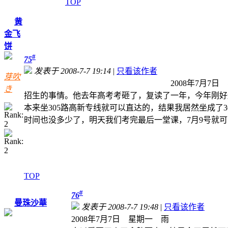
TOP
黄
金飞
饼
#
75
发表于 2008-7-7 19:14
|
只看该作者
芽吹
2008年7月7日 星期一 大太阳 成都
き
招生的事情。他去年高考考砸了，复读了一年，今年刚
本来坐305路高新专线就可以直达的，结果我居然坐成了3
时间也没多少了，明天我们考完最后一堂课，7月9号就
TOP
#
76
曼珠沙華
发表于 2008-7-7 19:48
|
只看该作者
2008年7月7日 星期一 雨