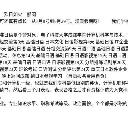
日如火 郁闷
真有点长！从7月8号到8月29号。漫漫假期呀！ 我们学校
准日语夏令营对象：电子科技大学成都学院计算机科学与技术、软
分组交流第3天 基础日语 日本文化 日语影视第4天 基础日语 I
8天 基础日语 基础日语 分组交流第9天 日语口语 基础日语 日语影
活动、休息第14天 基础日语 基础日语 日语影视第15天 日语口语 
第18天 基础日语 日语口语 日语影视第19天 分组排练话剧第20
视第23天 理论考试 口语测试 分组评比第24天 重庆日本软件企业
 晚上返回成都 到日本参观学习 （自愿报名费用自负）
3和计算机一级，也就是我们专科最低级别的英语、计算机职称考
请书，然后看三个月表现，表现合格之后才有资格评选为入党积
。
。专业知识水平、职称考试等级、政治面貌，个个都是求职的