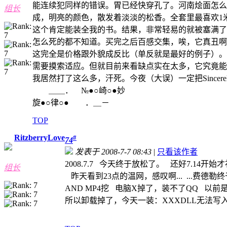
能连续犯同样的错误。胃已经快穿孔了。河南烩面怎么
组长
成，明亮的颜色，散发着淡淡的松香。全套里最喜欢1
这个肯定能装全我的书。结果，非常轻易的就被塞满了
怎么死的都不知道。买完之后百感交集，唉，它真丑啊
这完全是价格跟外貌成反比（单反就是最好的例子）。而
需要摸索适应。但就目前来看缺点实在太多，它究竟能
我居然打了这么多，汗死。今夜（大误）一定把Sincerely 
＿＿． №●○崎○●妙
旋●○律○● ．＿－
TOP
RitzberryLove
#
74
发表于 2008-7-7 08:43
|
只看该作者
2008.7.7 今天终于放松了。 还好7.14开
组长
昨天看到23点的温网，感叹啊... ...费德勒终于
AND MP4挖 电脑X掉了，装不了QQ 以前
所以卸载掉了，今天一装：XXXDLL无法写入... ..