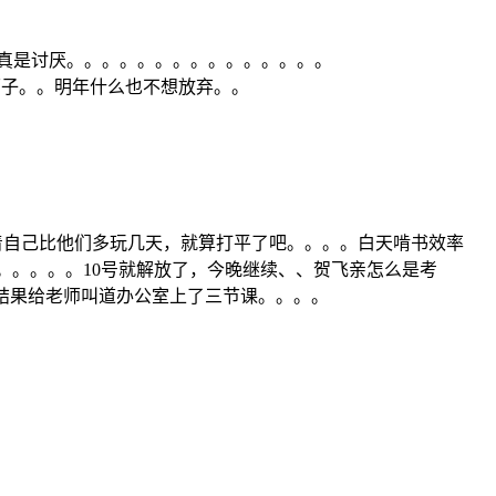
。真是讨厌。。。。。。。。。。。。。。。
面子。。明年什么也不想放弃。。
味着自己比他们多玩几天，就算打平了吧。。。。白天啃书效率
。。。。。10号就解放了，今晚继续、、贺飞亲怎么是考
。结果给老师叫道办公室上了三节课。。。。