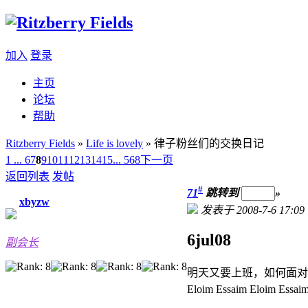
加入
登录
主页
论坛
帮助
Ritzberry Fields
»
Life is lovely
» 律子粉丝们的交换日记
1 ...
6
7
8
9
10
11
12
13
14
15
... 568
下一页
返回列表
发帖
#
71
跳转到
»
xbyzw
发表于 2008-7-6 17:09
6jul08
副会长
明天又要上班，如何面对
Eloim Essaim Eloim 