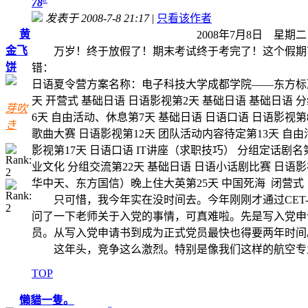
78
发表于 2008-7-8 21:17
|
只看该作者
黄
2008年7月8日 星期二 烈
金飞
万岁！终于放假了！期末考试终于考完了！这个假期可还
饼
错：
日语夏令营方案名称：电子科技大学成都学院——东方标
天 开营式 基础日语 日语影视第2天 基础日语 基础日语 
芽吹
6天 自由活动、休息第7天 基础日语 日语口语 日语影视第
き
歌曲大赛 日语影视第12天 团队活动内容待定第13天 自由
影视第17天 日语口语 IT讲座（求职技巧） 分组定话剧名
业文化 分组交流第22天 基础日语 日语小话剧比赛 日语影
华中天、东方国信）晚上住大英第25天 中国死海 闭营式
只可惜，我今年实在没时间去。今年刚刚才通过CET-
问了一下老师关于入党的事情，可真难啦。先是写入党申
员。从写入党申请书到成为正式党员最快也得要两年时间
这年头，竞争这么激烈。特别是像我们这样的航空专业
TOP
懶貓一隻。