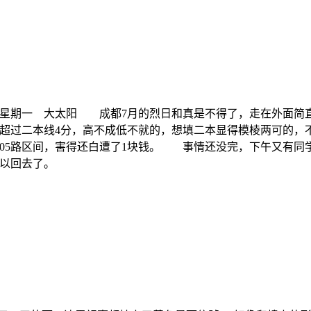
7月的烈日和真是不得了，走在外面简直像蒸笼一
好超过二本线4分，高不成低不就的，想填二本显得模棱两可的
05路区间，害得还白遭了1块钱
。 事情还没完，下午又有同
可以回去了。