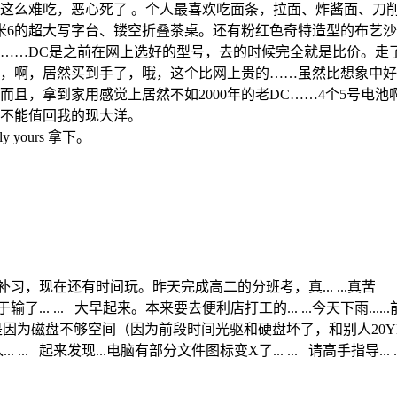
这么难吃，恶心死了 。个人最喜欢吃面条，拉面、炸酱面、刀
米6的超大写字台、镂空折叠茶桌。还有粉红色奇特造型的布艺沙
……DC是之前在网上选好的型号，去的时候完全就是比价。走了
，啊，居然买到手了，哦，这个比网上贵的……虽然比想象中好
且，拿到家用感觉上居然不如2000年的老DC……4个5号电池
不能值回我的现大洋。
yours 拿下。
始才补习，现在还有时间玩。昨天完成高二的分班考，真... ...真苦
输了... ... 大早起来。本来要去便利店打工的... ...今天下雨..
是因为磁盘不够空间（因为前段时间光驱和硬盘坏了，和别人20YEARS
. 起来发现...电脑有部分文件图标变X了... ... 请高手指导... .