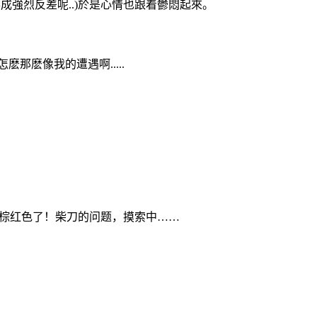
強烈反差呢..
)於是心情也跟着鬱悶起來。
麽像我的遭遇啊.....
。
棕红色了！柴刀的问题，摸索中……