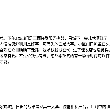
考。下午3点出门是正面接受阳光挑战，果然不一会儿就晒红了
人懂得资源利用是好事，可有失体面是大事。小区门口风尘已久
喜欢在众目睽睽下走路，我承认我很囧rz）进了理发店也没觉
这家有爱。不过价钱也有爱。忽然希望真的有一场蝉时雨可以打
才能。
家电城，扫货的战果是家具一大套、佳能相机一台。计划中的缝