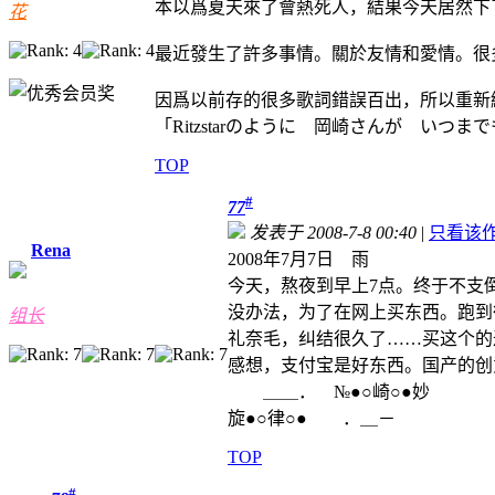
本以爲夏天來了會熱死人，結果今天居然下了
花
最近發生了許多事情。關於友情和愛情。很
因爲以前存的很多歌詞錯誤百出，所以重新編
「Ritzstarのように 岡崎さんが いつ
TOP
#
77
发表于 2008-7-8 00:40
|
只看该
Rena
2008年7月7日 雨
今天，熬夜到早上7点。终于不支
没办法，为了在网上买东西。跑到
组长
礼奈毛，纠结很久了……买这个的
感想，支付宝是好东西。国产的
＿＿． №●○崎○●妙
旋●○律○● ．＿－
TOP
#