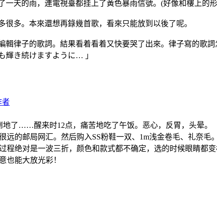
一天的雨，連電視臺都挂上了黃色暴雨信號。(好像和樓上的形成
多很多。本來還想再錄幾首歌，看來只能放到以後了呢。
輯律子的歌詞。結果看着看着又快要哭了出來。律子寫的歌詞怎麽那
までも輝き続けますように… 」
作者
倒地了……醒来时12点，痛苦地吃了午饭。恶心，反胃，头晕。
很远的邮局网汇。然后购入SS粉鞋一双、1m浅金卷毛、礼奈毛
过程绝对是一波三折，颜色和款式都不确定，选的时候眼睛都变
创意也能大放光彩！