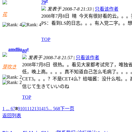
#
79
发表于 2008-7-8 21:33
|
只看该作者
花
2008年7月8日 晴 今天有很好看的云
PS：看到LS的日志。。。有入党二字。
TOP
amdliu
#
80
发表于 2008-7-8 21:57
|
只看该作者
2008年7月8日 很热。。看见大家都考试完了，
芽吹き
低，晚上高。。。。真不知道自己怎么毛病了。。。
CET3。。。？不是CET4么？给喵酱：没什么啦
信じて生きていいのね
TOP
1 ...
6
7
8
9
10
11
12
13
14
15
... 568
下一页
返回列表